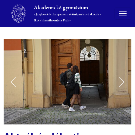
Akademické gymnázium
a Jazyková škola s právem státní jazykové zkoušky
školy hlavního města Prahy
zurück
weite