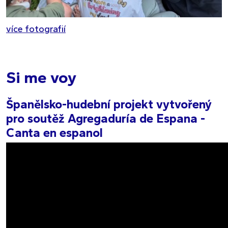
více fotografií
Si me voy
Španělsko-hudební projekt vytvořený
pro soutěž Agregaduría de Espana -
Canta en espanol