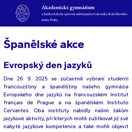
Akademické gymnázium
a Jazyková škola s právem státní jazykové zkoušky školy hlavního
města Prahy
Španělské akce
Evropský den jazyků
Dne 26. 9. 2025 se zúčastnili vybraní studenti
francouzštiny a španělštiny našeho gymnázia
Evropského dne jazyků na francouzském Institut
français de Prague a na španělském Instituto
Cervantes. Oba instituty nabídly našim žákům
jazykové aktivity, při kterých mohli zužitkovat již své
nabyté jazykové kompetence a také mohli objevit