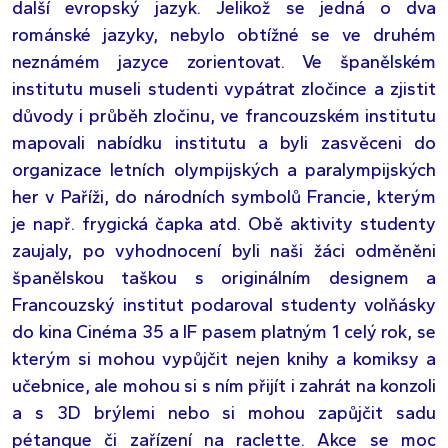
další evropský jazyk. Jelikož se jedná o dva
románské jazyky, nebylo obtížné se ve druhém
neznámém jazyce zorientovat. Ve španělském
institutu museli studenti vypátrat zločince a zjistit
důvody i průběh zločinu, ve francouzském institutu
mapovali nabídku institutu a byli zasvěceni do
organizace letních olympijských a paralympijských
her v Paříži, do národních symbolů Francie, kterým
je např. frygická čapka atd. Obě aktivity studenty
zaujaly, po vyhodnocení byli naši žáci odměněni
španělskou taškou s originálním designem a
Francouzský institut podaroval studenty volňásky
do kina Cinéma 35 a IF pasem platným 1 celý rok, se
kterým si mohou vypůjčit nejen knihy a komiksy a
učebnice, ale mohou si s ním přijít i zahrát na konzoli
a s 3D brýlemi nebo si mohou zapůjčit sadu
pétanque či zařízení na raclette. Akce se moc